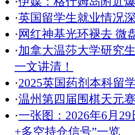
·
伊媒：格什姆岛附近爆
·
英国留学生就业情况
·
网红神基光环褪去 微
·
加拿大温莎大学研究
一文讲清！
·
2025英国药剂本科留
·
温州第四届围棋天元赛
·
一张图：2026年6月
+多空持仓信号”一览