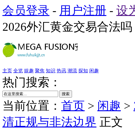
会员登录
-
用户注册
-
设
2026外汇黄金交易合法
主页
全览
娱趣
聚焦
知识
热讯
潮流
探知
闲趣
热门搜索：
搜索
当前位置：
首页
>
闲趣
>
清正规与非法边界
正文