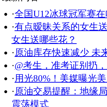
·
全国U12冰球冠军赛
·
有点暧昧关系的女生
女生送哪些花？
·
原油库存快速减少 未
·
@考生，准考证别扔
·
用光80%！美媒曝光
·
原油交易提醒：地缘
震荡模式