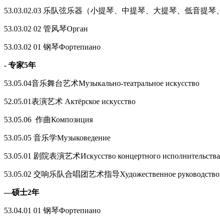
53.03.02.03 乐队弦乐器（小提琴、中提琴、大提琴、低音提琴、竖琴）Ор
53.03.02 02 管风琴Орган
53.03.02 01 钢琴Фортепиано
- 专家5年
53.05.04音乐舞台艺术Музыкально-театральное искусство
52.05.01表演艺术 Актёрское искусство
53.05.06 作曲Композиция
53.05.05 音乐学Музыковедение
53.05.01 剧院表演艺术Искусство концертного исполнительства
53.05.02 交响乐队合唱团艺术指导Художественное руководство опер
—硕士2年
53.04.01 01 钢琴Фортепиано