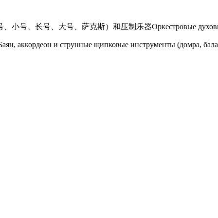
、长号、大号、萨克斯）和压制乐器Оркестровые духовые и уд
Баян, аккордеон и струнные щипковые инструменты (домра, бала