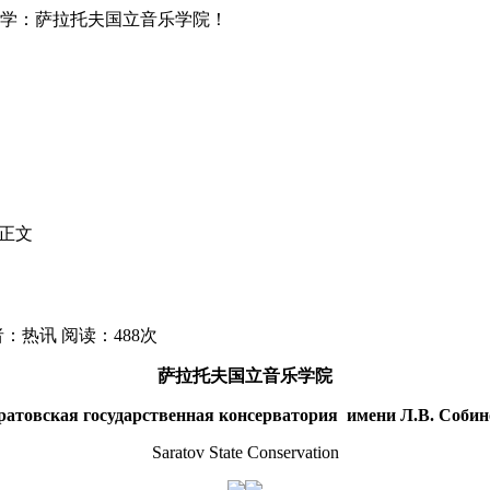
学：萨拉托夫国立音乐学院！
正文
：热讯 阅读：488次
萨拉托夫国立音乐学院
ратовская государственная консерватория имени Л.В. Собин
Saratov State Conservation