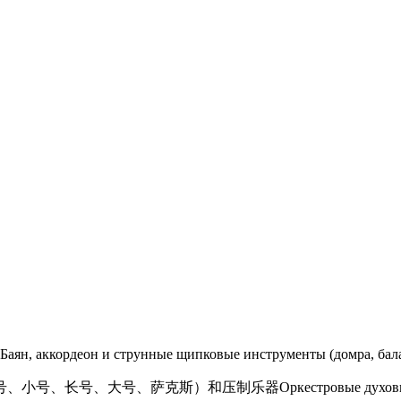
деон и струнные щипковые инструменты (домра, бала
、长号、大号、萨克斯）和压制乐器Оркестровые духовые и уд