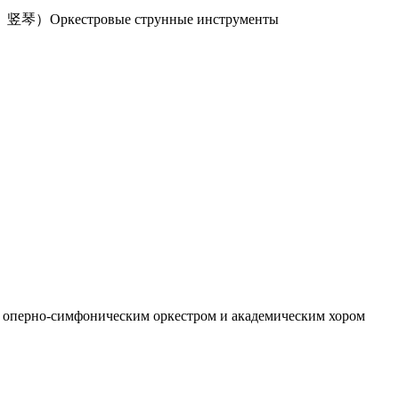
кестровые струнные инструменты
но-симфоническим оркестром и академическим хором