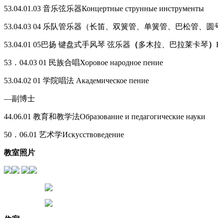
53.04.01.03 音乐弦乐器Концертные струнные инструменты
53.04.03 04 乐队管乐器（长笛、双簧管、单簧管、巴松管、圆号、小号
53.04.01 05巴扬 键盘式手风琴 弦乐器
（
多木拉、巴拉莱卡琴
）
53．04.03 01 民族合唱Хоровое народное пение
53.04.02 01 学院唱法 Академическое пение
—副博士
44.06.01 教育和教学法Образование и педагогические науки
50．06.01 艺术学Искусствоведение
教室照片