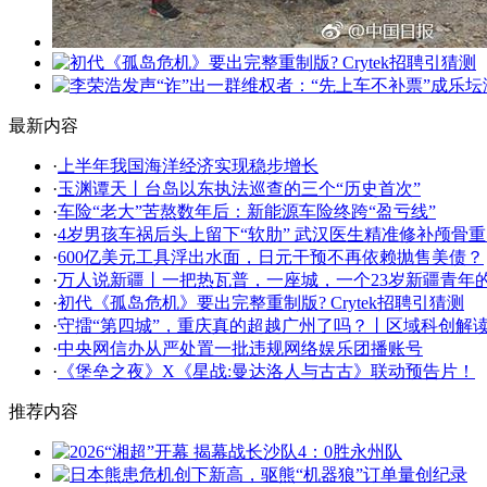
最新内容
·
上半年我国海洋经济实现稳步增长
·
玉渊谭天丨台岛以东执法巡查的三个“历史首次”
·
车险“老大”苦熬数年后：新能源车险终跨“盈亏线”
·
4岁男孩车祸后头上留下“软肋” 武汉医生精准修补颅骨重
·
600亿美元工具浮出水面，日元干预不再依赖抛售美债？
·
万人说新疆丨一把热瓦普，一座城，一个23岁新疆青年
·
初代《孤岛危机》要出完整重制版? Crytek招聘引猜测
·
守擂“第四城”，重庆真的超越广州了吗？丨区域科创解
·
中央网信办从严处置一批违规网络娱乐团播账号
·
《堡垒之夜》X《星战:曼达洛人与古古》联动预告片！
推荐内容