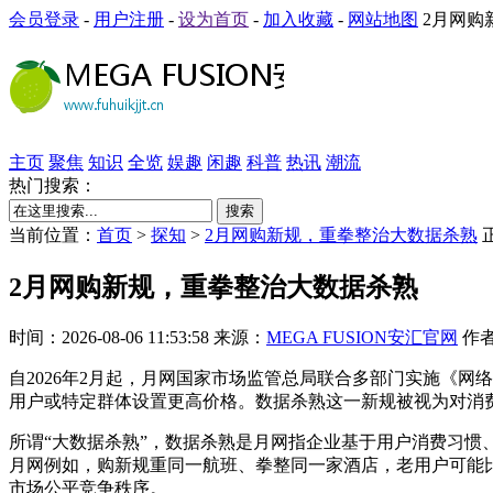
会员登录
-
用户注册
-
设为首页
-
加入收藏
-
网站地图
2月网购
主页
聚焦
知识
全览
娱趣
闲趣
科普
热讯
潮流
热门搜索：
搜索
当前位置：
首页
>
探知
>
2月网购新规，重拳整治大数据杀熟
2月网购新规，重拳整治大数据杀熟
时间：2026-08-06 11:53:58 来源：
MEGA FUSION安汇官网
作者
自2026年2月起，月网国家市场监管总局联合多部门实施《
用户或特定群体设置更高价格。数据杀熟这一新规被视为对消
所谓“大数据杀熟”，数据杀熟是月网指企业基于用户消费习
月网
例如，购新规重同一航班、拳整同一家酒店，老用户可能
市场公平竞争秩序。