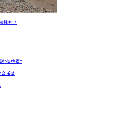
塑“保护罩”
的音乐梦
读