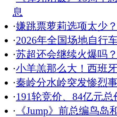
息
·
嫌跳票萝莉选项太少？试
·
2026年全国场地自行
·
苏超还会继续火爆吗？
·
小羊羔那么大！西班牙
·
秦岭分水岭突发惨烈事
·
191轮竞价、84亿元
·
《Jump》前总编鸟