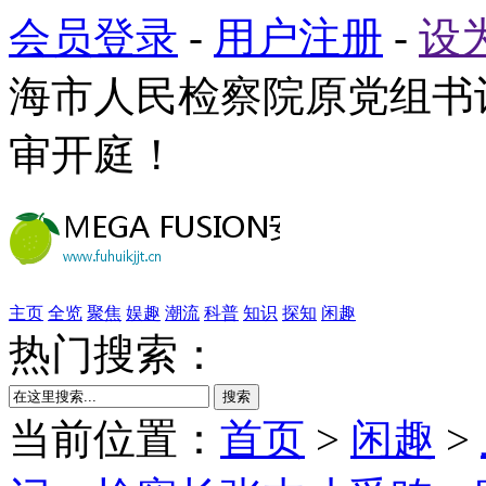
会员登录
-
用户注册
-
设
海市人民检察院原党组书
审开庭！
主页
全览
聚焦
娱趣
潮流
科普
知识
探知
闲趣
热门搜索：
搜索
当前位置：
首页
>
闲趣
>