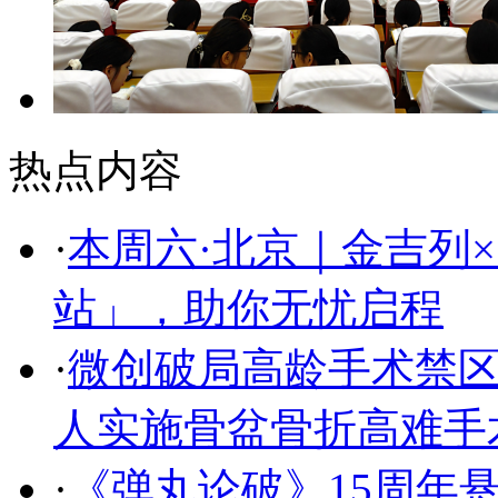
热点内容
·
本周六·北京｜金吉列
站」，助你无忧启程
·
微创破局高龄手术禁区
人实施骨盆骨折高难手
·
《弹丸论破》15周年