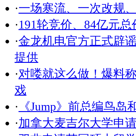
·
一场寒流、一次改规
·
191轮竞价、84亿元
·
金龙机电官方正式辟
提供
·
对喽就这么做！爆料称
戏
·
《Jump》前总编鸟
·
加拿大麦吉尔大学申