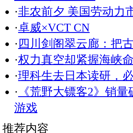
·
非农前夕 美国劳动力
·
卓威×VCT CN
·
四川剑阁翠云廊：把
·
权力真空却紧握海峡命
·
理科生去日本读研，
·
《荒野大镖客2》销量
游戏
推荐内容