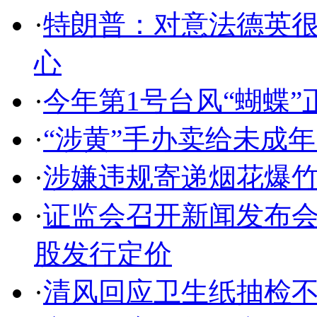
·
特朗普：对意法德英
心
·
今年第1号台风“蝴蝶”
·
“涉黄”手办卖给未成
·
涉嫌违规寄递烟花爆竹
·
证监会召开新闻发布会
股发行定价
·
清风回应卫生纸抽检