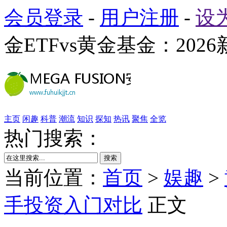
会员登录
-
用户注册
-
设
金ETFvs黄金基金：20
主页
闲趣
科普
潮流
知识
探知
热讯
聚焦
全览
热门搜索：
搜索
当前位置：
首页
>
娱趣
>
手投资入门对比
正文