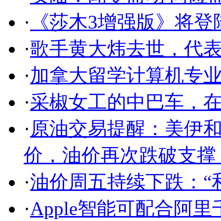
·
《莎木3增强版》将登陆Swi
·
歌手黄大炜去世，代
·
加拿大留学计算机专
·
采椒女工的中巴车，
·
原油交易提醒：美伊
价，油价再次跌破支撑
·
油价周五持续下跌：“和
·
Apple智能可配合阿