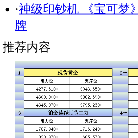
·
神级印钞机 《宝可梦》
牌
推荐内容