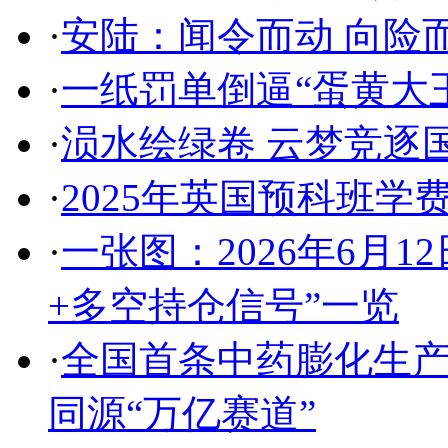
·
安陆：闻令而动 向险
·
一纸罚单倒逼“蛋黄大
·
涢水绘绿卷 云梦竞逐
·
2025年英国预科班学
·
一张图：2026年6月
+多空持仓信号”一览
·
全国首条中药膨化生产
同源“万亿赛道”