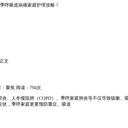
季呼吸道病痛家庭护理攻略！
正文
：聚焦 阅读：794次
炎、人冬慢阻肺（COPD）、季呼家庭
肺炎等不仅导致咳嗽、
症状，季呼家庭更要预防重症。吸道