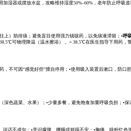
用加湿器或摆放水盆，攻略维持湿度50%–60%，老年
防止呼吸道
往上）助排痰；避免盲目使用强力镇咳药，以免痰液滞留；•
呼
38.5℃可物理降温（温水擦浴），＞38.5℃在医生指导下用药
痰药，不可因“感觉好些”擅自停用；•使用吸入装置后漱口，防
（深色蔬菜、水果）；•少量多餐，避免饱食加重呼吸负担；•保
钟）、说话不成句；•意识朦胧、嗜睡或烦躁不安；•胸痛、咳粉红色