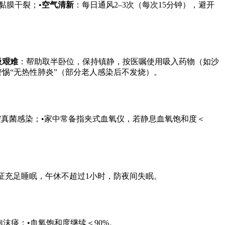
黏膜干裂；•
空气清新
：每日通风2–3次（每次15分钟），避开
吸艰难
：帮助取半卧位，保持镇静，按医嘱使用吸入药物（如沙
，警惕“无热性肺炎”（部分老人感染后不发烧）。
口腔真菌感染；•家中常备指夹式血氧仪，若静息血氧饱和度＜
证充足睡眠，午休不超过1小时，防夜间失眠。
泡沫痰；•血氧饱和度继续＜90%。