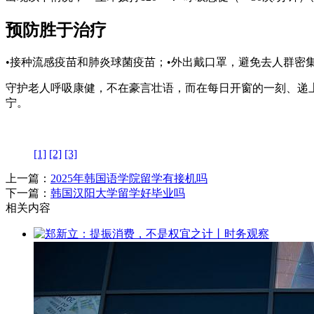
预防胜于治疗
•接种流感疫苗和肺炎球菌疫苗；•外出戴口罩，避免去人群密
守护老人呼吸康健，不在豪言壮语，而在每日开窗的一刻、递
宁。
[1]
[2]
[3]
上一篇：
2025年韩国语学院留学有接机吗
下一篇：
韩国汉阳大学留学好毕业吗
相关内容