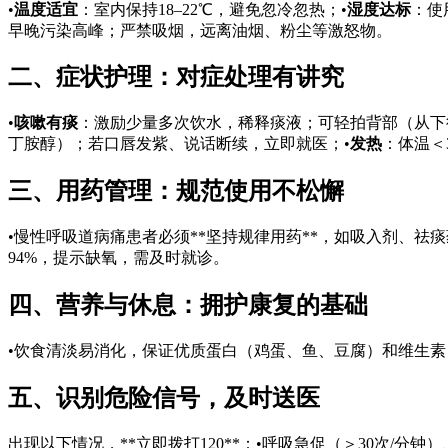
•
温度适宜
：室内保持18–22℃，避免忽冷忽热；•
湿度达标
：使
早晚污染高峰；严禁吸烟，远离油烟、粉尘等激怒物。
二、症状护理：对症处理有讲究
•
咳嗽有痰
：激励少量多次饮水，稀释痰液；可轻拍背部（从下
丁胺醇）；若口唇发紫、说话断续，立即就医；•
发热
：体温＜
三、用药管理：规范使用不松懈
•慢性呼吸道病痛患者必须**坚持规律用药**，如吸入剂、祛
94%，提示缺氧，需及时就诊。
四、营养与休息：拥护康复的基础
•饮食清淡易消化，保证优质蛋白（鸡蛋、鱼、豆腐）和维生素
五、识别危险信号，及时送医
出现以下情况，**立即拨打120**：•呼吸急促（＞30次/分