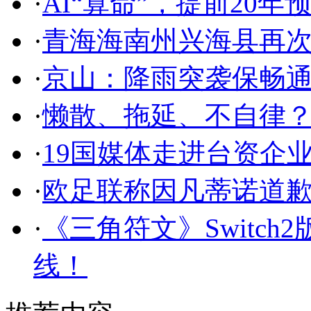
·
AI“算命”，提前20
·
青海海南州兴海县再次发
·
京山：降雨突袭保畅
·
懒散、拖延、不自律？
·
19国媒体走进台资企业
·
欧足联称因凡蒂诺道
·
《三角符文》Switch
线！